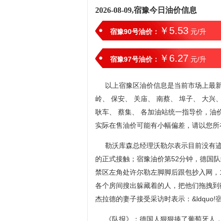
2026-08-09,宿豫今日油价信息
￥5.53
宿豫90号油价：
元/升
￥6.27
宿豫97号油价：
元/升
以上宿豫区油价信息是当前市场上最新油
岭、 保安、 关庙、 南蔡、 埠子、 大兴
耿车、 蔡集、 各加油站统一指导价，油
实际在售油价可能有小幅偏差，请以您所
勒沃库森总经理沃勒尔表示目前没有
的正式接触；宿豫油价第52分钟，德国
禁区左角处许尔勒左脚脚后跟包抄入网，
各个房间搜出躲藏着的人，把他们拖拽到
杰拉德的妻子接受采访时表示：&ldquo
《队报》：德国人狠狠揍了葡萄牙人