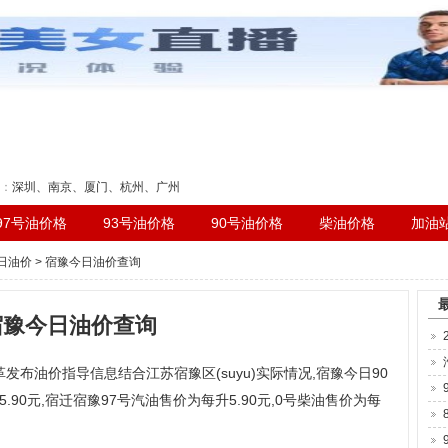
刻表
：
深圳
、
南京
、
厦门
、
杭州
、
广州
97号油价格
93号油价格
90号油价格
柴油价格
加油
日油价
> 宿豫今日油价查询
宿豫今日油价查询
革发布油价指导信息结合江苏宿豫区(suyu)实际情况,宿豫今日90
.90元,宿迁宿豫97号汽油售价为每升5.90元,0号柴油售价为每