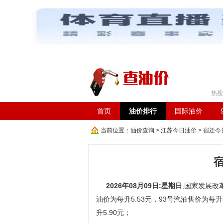
工具箱：
车辆违章查询
|
在线成语词典
|
长途汽车时
热搜
首页
油价排行
国际油价
当前位置：
油价查询
>
江苏今日油价
>
宿迁今
2026年08月09日:星期日
,国家发展改
油价为每升5.53元，93号汽油售价为每升5
升5.90元；