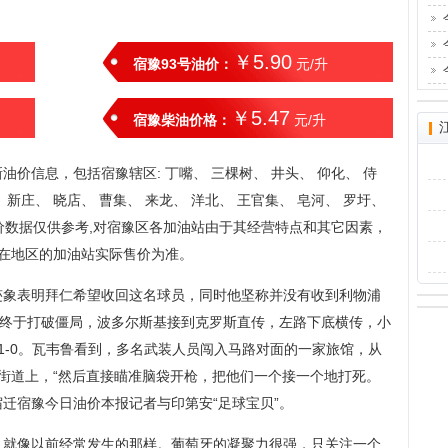
￥5.90
宿豫93号油价：
元/升
￥5.47
宿豫柴油价格：
元/升
价信息，包括宿豫辖区: 丁嘴、 三棵树、 井头、 仰化、 侍
、 新庄、 晓店、 曹集、 来龙、 洋北、 王官集、 皂河、 罗圩、
价数据仅供参考,对宿豫区各加油站由于其经营特点和其它因素，
在地区的加油站实际售价为准。
迹象表明拜仁希望收回这名球员，同时他坚称并没有收到利物浦
队终于打破僵局，波多尔斯基接到克罗斯直传，左路下底横传，小
1-0。瓦韦鲁看到，多名武装人员闯入马路对面的一家旅馆，从
街道上，“然后直接瞄准脑袋开枪，把他们一个接一个地打死。
!宿迁宿豫今日油价本报记者与印第安“足球宝贝”。
，就像以前经常发生的那样。葡萄牙的凝聚力很强，只关注一个