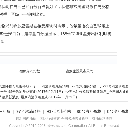
格我现在自己已经百分百准备好了，我也非常渴望能够在与英格
对手，晋级下一轮的比赛。
o。利物浦前锋苏亚雷斯在接受采访时表示，他希望改变自己球场上
进步!目前，赔率盘口数据显示，188金宝博亚盘开出比利时初
开盘。
宿豫穿衣指数
宿豫旅游景点天气
汽油降价可能要等明年了！_汽油价格最新消息
92号汽油多少钱一升-92号汽油价格查
一升-95号汽油价格查询(2017年12月4日)
今天汽油价格调整最新消息_今日国内油价查询
整最新消息_最新汽油价格查询(2017年11月29日)
际油价
|
97号汽油价格
|
93号汽油价格
|
90号汽油价格
|
0号柴油价
最新国内油价、国际油价查询,全国各地汽油价格、柴油价格查询
Copyright © 2015-2018 sdwscgs.com Corporation, All Rights Reserved