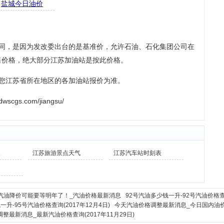
盐城今日油价
不同，是因为发改委出台的是基准价，允许石油、石化集团公司在
售价格，绝大部分江苏加油站是按此价格。
以您江苏省所在地区的各加油站报价为准。
cgs.com/jiangsu/
天
江苏旅游景点天气
江苏汽车站时刻表
汽油降价可能要等明年了！_汽油价格最新消息
92号汽油多少钱一升-92号汽油价格查
一升-95号汽油价格查询(2017年12月4日)
今天汽油价格调整最新消息_今日国内油价查询
整最新消息_最新汽油价格查询(2017年11月29日)