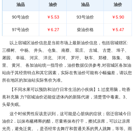
油品
油价
油品
油价
90号油价
￥5.53
93号油价
￥5.90
97号油价
￥6.27
柴油价格
￥5.47
以上宿城区油价信息是当前市场上最新油价信息，包括宿城辖区:
三棵树、 中杨、 井头、 仓集、 南蔡、 双庄、 古城、 古楚、 埠子、
屠园、 幸福、 河滨、 洋北、 洋河、 罗圩、 耿车、 郑楼、 陈集、 项
里、 黄河、 各加油站统一指导价，油价数据仅供参考,对宿城区各加油
站由于其经营特点和其它因素，实际在售油价可能有小幅偏差，请以您
所在地区的加油站实际售价为准。
【不同水果可以预防和治疗日常生活的小疾病】1.过度用脑，吃香
蕉补充脑 力?宿城油价还能促进体内的新陈代谢，清楚雪中毒素。3、
头晕失眠。
这个时候男性应该意识到，这可能是心脏病的症状；宿迁宿城今日
油价2．以抹布蘸稀释的醋，尽量将抹布拧干，擦拭凉席，可以让凉席
光亮，避免泛黄。，是否经常去舞厅和普通关系的男人跳舞，等等。雨