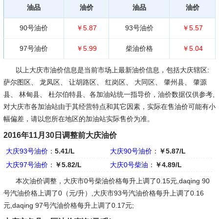
油品
油价
油品
油价
90号油价
￥5.87
93号油价
￥5.57
97号油价
￥5.99
柴油价格
￥5.04
以上大庆市油价信息是当前市场上最新油价信息，包括大庆辖区:
萨尔图区、 龙凤区、 让胡路区、 红岗区、 大同区、 肇州县、 肇源
县、 林甸县、 杜尔伯特县、各加油站统一指导价，油价数据仅供参考,
对大庆市各加油站由于其经营特点和其它因素，实际在售油价可能有小
幅偏差，请以您所在地区的加油站实际售价为准。
2016年11月30日调整前大庆油价
大庆93号油价
：
5.41/L
大庆90号油价
：
￥5.87/L
大庆97号油价
：
￥5.82/L
大庆0号柴油
：
￥4.89/L
本次油价调整，大庆市0号柴油价格每升上调了0.15元,daqing 90
号汽油价格上调了0（元/升）,大庆市93号汽油价格每升上调了0.16
元,daqing 97号汽油价格每升上调了0.17元;