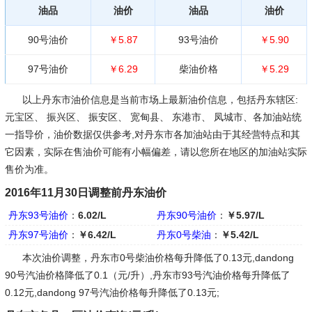
油品
油价
油品
油价
90号油价
￥5.87
93号油价
￥5.90
97号油价
￥6.29
柴油价格
￥5.29
以上丹东市油价信息是当前市场上最新油价信息，包括丹东辖区:
元宝区、 振兴区、 振安区、 宽甸县、 东港市、 凤城市、各加油站统
一指导价，油价数据仅供参考,对丹东市各加油站由于其经营特点和其
它因素，实际在售油价可能有小幅偏差，请以您所在地区的加油站实际
售价为准。
2016年11月30日调整前丹东油价
丹东93号油价
：
6.02/L
丹东90号油价
：
￥5.97/L
丹东97号油价
：
￥6.42/L
丹东0号柴油
：
￥5.42/L
本次油价调整，丹东市0号柴油价格每升降低了0.13元,dandong
90号汽油价格降低了0.1（元/升）,丹东市93号汽油价格每升降低了
0.12元,dandong 97号汽油价格每升降低了0.13元;