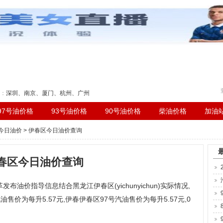
刻表
：
深圳
、
南京
、
厦门
、
杭州
、
广州
97号油价格
93号油价格
90号油价格
柴油价格
加油
今日油价
> 伊春区今日油价查询
春区今日油价查询
发布油价指导信息结合黑龙江伊春区(yichunyichun)实际情况,
油售价为每升5.57元,伊春伊春区97号汽油售价为每升5.57元,0