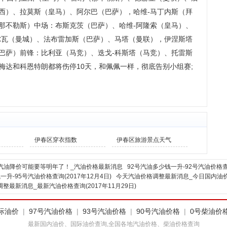
西）、拉莫斯（皇马）、阿尔巴（巴萨），哈维-马丁内斯（拜
那不勒斯）中场：布斯克茨（巴萨）、哈维-阿隆索（皇马）、
尔瓦（曼城）、法布雷加斯（巴萨）、马塔（曼联），伊涅斯塔
巴萨）前锋：比利亚（马竞）、迭戈-科斯塔（马竞）、托雷斯
梅达和科恩特朗都将伤停10天，和佩佩一样，彻底告别小组赛;
伊春区穿衣指数
伊春区旅游景点天气
汽油降价可能要等明年了！_汽油价格最新消息
92号汽油多少钱一升-92号汽油价格查
一升-95号汽油价格查询(2017年12月4日)
今天汽油价格调整最新消息_今日国内油价查询
整最新消息_最新汽油价格查询(2017年11月29日)
际油价
|
97号汽油价格
|
93号汽油价格
|
90号汽油价格
|
0号柴油价
最新国内油价、国际油价查询,全国各地汽油价格、柴油价格查询