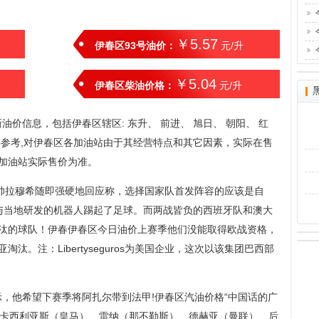
￥5.57
伊春区93号油价：
元/升
￥5.04
伊春区柴油价格：
元/升
价信息，包括伊春区辖区: 东升、 前进、 旭日、 朝阳、 红
供参考,对伊春区各加油站由于其经营特点和其它因素，实际在售
加油站实际售价为准。
过主帅拉穆希随即强硬地回应称，选择国家队首发阵容的应该是自
与当地研发的机器人踢起了足球。而两战皆负的西班牙队和澳大
汰的球队！伊春伊春区今日油价上赛季他们没能取得欧战资格，
。注：Libertyseguros为美国企业，这次以该集团巴西部
，他希望下赛季将阿扎尔带到法甲!伊春区汽油价格“中国话的广
：卡西利亚斯（皇马）、雷纳（那不勒斯）、德赫亚（曼联）、后