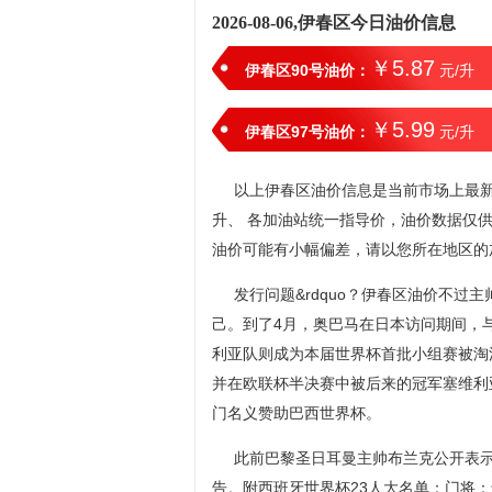
2026-08-06,伊春区今日油价信息
￥5.87
伊春区90号油价：
元/升
￥5.99
伊春区97号油价：
元/升
以上伊春区油价信息是当前市场上最新油
升、 各加油站统一指导价，油价数据仅
油价可能有小幅偏差，请以您所在地区的
发行问题&rdquo？伊春区油价不
己。到了4月，奥巴马在日本访问期间，
利亚队则成为本届世界杯首批小组赛被淘
并在欧联杯半决赛中被后来的冠军塞维利亚淘汰
门名义赞助巴西世界杯。
此前巴黎圣日耳曼主帅布兰克公开表示
告。附西班牙世界杯23人大名单：门将