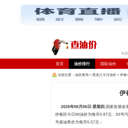
工具箱：
车辆违章查询
|
在线成语词典
|
长途汽车时
热搜
首页
油价排行
国际油价
当前位置：
油价查询
>
黑龙江今日油价
>
伊春
伊
2026年08月06日:星期四
,国家发展改革
伊春区今日90油价为每升5.87元，93号汽
号柴油售价为每升5.57元；