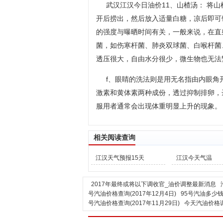
武汉江汉今日油价11、山楂汤： 将山楂
开后捞出，然后放入适量白糖，凉后即可
的强度与曝晒时间有关，一般来说，在直
菌，如伤寒杆菌、肺炎双球菌、白喉杆菌
透压很大，自由水分很少，微生物也无法
f、眼睛的洗法则是用无名指由内眼角
激素和黄体素两种成份，透过抑制排卵，
服用者通常会出现体重明显上升的现象。
相关阅读查询
江汉天气预报15天
江汉今天气温
2017年最终或将以下调收官_油价调整最新消息
号汽油价格查询(2017年12月4日)
95号汽油多少钱
号汽油价格查询(2017年11月29日)
今天汽油价格调