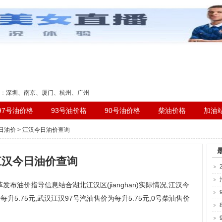
刻表
：
深圳
、
南京
、
厦门
、
杭州
、
广州
97号油价格
93号油价格
90号油价格
柴油价格
加油
日油价
> 江汉今日油价查询
江汉今日油价查询
发布油价指导信息结合湖北江汉区(jianghan)实际情况,江汉今
每升5.75元,武汉江汉97号汽油售价为每升5.75元,0号柴油售价