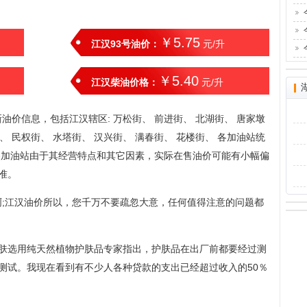
￥5.75
江汉93号油价：
元/升
￥5.40
江汉柴油价格：
元/升
价信息，包括江汉辖区: 万松街、 前进街、 北湖街、 唐家墩
、 民权街、 水塔街、 汉兴街、 满春街、 花楼街、 各加油站统
各加油站由于其经营特点和其它因素，实际在售油价可能有小幅偏
准。
;江汉油价所以，您千万不要疏忽大意，任何值得注意的问题都
皮肤选用纯天然植物护肤品专家指出，护肤品在出厂前都要经过测
测试。我现在看到有不少人各种贷款的支出已经超过收入的50％