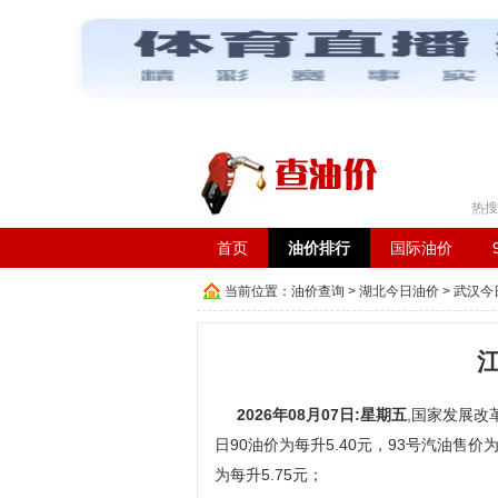
工具箱：
车辆违章查询
|
在线成语词典
|
长途汽车时
热搜
首页
油价排行
国际油价
当前位置：
油价查询
>
湖北今日油价
>
武汉今
2026年08月07日:星期五
,国家发展改革
日90油价为每升5.40元，93号汽油售价为
为每升5.75元；