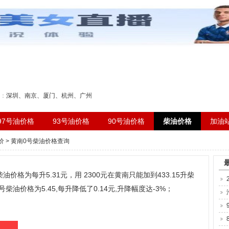
刻表
：
深圳
、
南京
、
厦门
、
杭州
、
广州
97号油价格
93号油价格
90号油价格
柴油价格
加油
价
> 黄南0号柴油价格查询
油价格为每升5.31元，用 2300元在黄南只能加到433.15升柴
柴油价格为5.45,每升降低了0.14元,升降幅度达-3%；