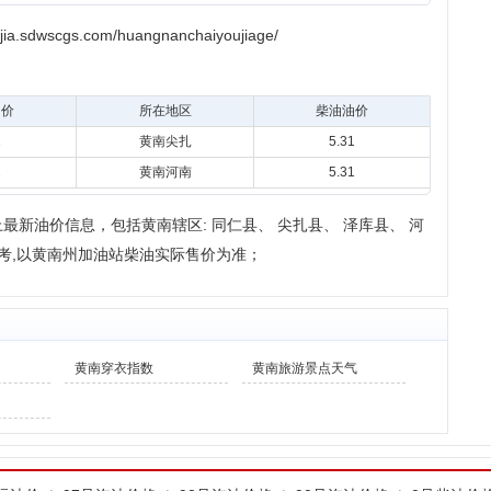
dwscgs.com/huangnanchaiyoujiage/
油价
所在地区
柴油油价
1
黄南尖扎
5.31
1
黄南河南
5.31
新油价信息，包括黄南辖区: 同仁县、 尖扎县、 泽库县、 河
考,以黄南州加油站柴油实际售价为准；
黄南穿衣指数
黄南旅游景点天气