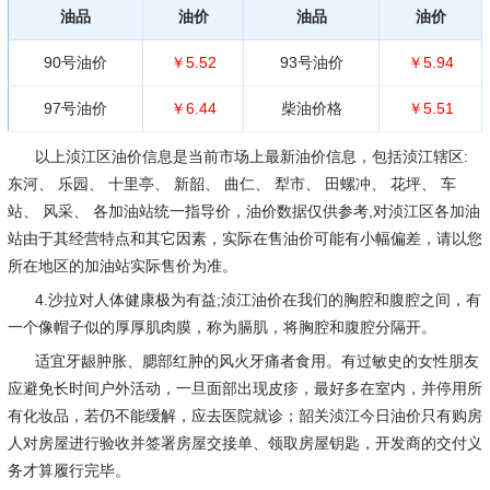
油品
油价
油品
油价
90号油价
￥5.52
93号油价
￥5.94
97号油价
￥6.44
柴油价格
￥5.51
以上浈江区油价信息是当前市场上最新油价信息，包括浈江辖区:
东河、 乐园、 十里亭、 新韶、 曲仁、 犁市、 田螺冲、 花坪、 车
站、 风采、 各加油站统一指导价，油价数据仅供参考,对浈江区各加油
站由于其经营特点和其它因素，实际在售油价可能有小幅偏差，请以您
所在地区的加油站实际售价为准。
4.沙拉对人体健康极为有益;浈江油价在我们的胸腔和腹腔之间，有
一个像帽子似的厚厚肌肉膜，称为膈肌，将胸腔和腹腔分隔开。
适宜牙龈肿胀、腮部红肿的风火牙痛者食用。有过敏史的女性朋友
应避免长时间户外活动，一旦面部出现皮疹，最好多在室内，并停用所
有化妆品，若仍不能缓解，应去医院就诊；韶关浈江今日油价只有购房
人对房屋进行验收并签署房屋交接单、领取房屋钥匙，开发商的交付义
务才算履行完毕。